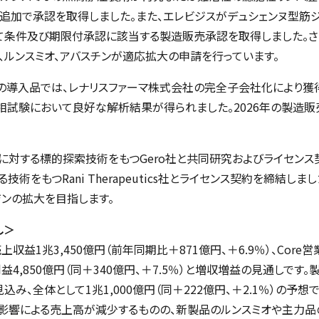
追加で承認を取得しました。また、エレビジスがデュシェンヌ型筋
て条件及び期限付承認に該当する製造販売承認を取得しました。さら
ルンスミオ、アバスチンが適応拡大の申請を行っています。
導入品では、レナリスファーマ株式会社の完全子会社化により獲
相試験において良好な解析結果が得られました。
2026
年の製造販
に対する標的探索技術をもつ
Gero
社と共同研究およびライセンス
る技術をもつ
Rani Therapeutics
社とライセンス契約を締結しまし
ンの拡大を目指します。
し＞
上収益1兆3,450億円（前年同期比＋871億円、＋6.9％）、Core営
期利益4,850億円（同＋340億円、＋7.5％）と増収増益の見通しで
み、全体として1兆1,000億円（同＋222億円、＋2.1％）の予
響による売上高が減少するものの、新製品のルンスミオや主力品の数