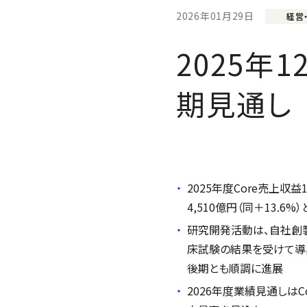
2026年01月29日
経営
2025年
期見通し
2025
年度
Core
売上収益
4,510
億円（同＋
13.6%
）
研究開発活動は、自社創
床試験の結果を受けて導
後期とも順調に進展
2026
年度業績見通しは
C