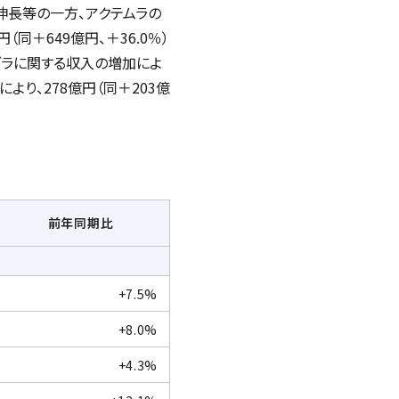
の伸長等の一方、アクテムラの
（同＋649億円、＋36.0％）
ブラに関する収入の増加によ
より、278億円（同＋203億
前年同期比
+7.5%
+8.0%
+4.3%