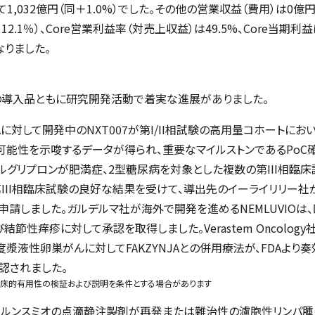
,032億円（同＋1.0%）でした。その他の営業収益（費用）は0億円
12.1％）、Core営業利益率（対売上収益）は49.5%、Core当
となりました。
の導入品ともに研究開発活動で着実な進展がありました。
A
に対して開発中の
NXT007
が第
I/II
相試験の高用量コホートにお
可能性を示唆するデータが得られ、重要なマイルストンである
PoC
ルグリプロンが肥満症、
2
型糖尿病を対象とした複数の第
III
相臨床
第
III
相臨床試験の良好な結果を受けて、導出先のイーライリリー社
認申請しました。ガルデルマ社が海外で開発を進める
NEMLUVIO
は
び結節性痒疹に対して承認を取得しました。
Verastem Oncology
度漿液性卵巣がんに対して
FAKZYNJA
との併用療法が、
FDA
より奏
認されました。
臨床的有用性の検証および説明を条件とする場合があります
、ルンスミオの点滴静注製剤が再発または難治性の濾胞性リンパ腫