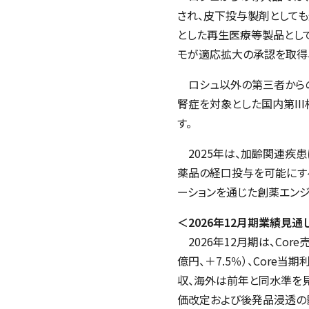
され、皮下投与製剤としても
とした再生医療等製品とし
モが適応拡大の承認を取得、
ロシュ以外の第三者からの
腎症を対象とした国内第
III
す。
2025
年は、加齢関連疾患
薬品の経口投与を可能にす
ーションを通じた創薬エンジ
＜2026年12月期業績見通
2026年12月期は、Core売
億円、＋7.5％）、Core当
収、海外は前年と同水準を見込
価改定および後発品浸透の影