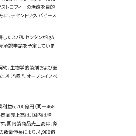
ジストロフィーの治療を目的
に、テセントリク、バビース
得したスパルセンタンが
IgA
売承認申請を予定していま
契約、生物学的製剤および医
た。引き続き、オープンイノベ
業利益6,700億円（同＋468
す。製商品売上高は、国内は増
想です。国内製商品売上高は、薬
量伸長により、4,980億