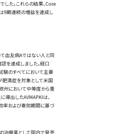
でした。これらの結果、Core
期利益は9期連続の増益を達成し
いて血友病
A
ではない人と同
確認を達成しました。経口
試験のすべてにおいて主要
が肥満症を対象として米国
、欧州において中等度から重
社に導出した
AVMAPKI
は、
効率および奏効期間に基づ
の治療薬として国内で発売