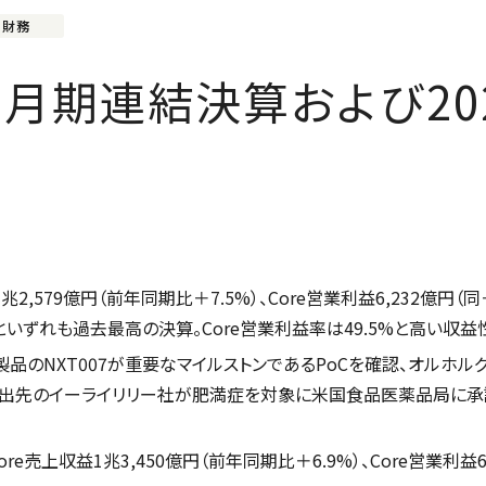
・財務
12月期連結決算および20
1
兆
2,579
億円（前年同期比＋
7.5%
）、
Core
営業利益
6,232
億円（同
といずれも過去最高の決算。
Core
営業利益率は
49.5%
と高い収益
製品の
NXT007
が重要なマイルストンである
PoC
を確認、オルホル
出先の
イーライリリー社
が肥満症を対象に米国食品医薬品局に承
ore
売上収益
1
兆
3,450
億円（前年同期比
＋
6.9
%
）、
Core
営業利益