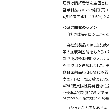
理費は諸経費等を主因として1
営業利益は6,232億円（同＋
4,510億円（同＋13.6％）
＜研究開発の状況＞
自社創製品・ロシュから
自社創製品では、血友病
等の血液凝固能をもたらす
GLP-1
受容体作動薬オルホ
評価項目を達成しました。
食品医薬品局（
FDA
）に承
度のアトピー性皮膚炎およ
KRAS
変異陽性再発低悪性
く迅速承認制度
*
のもとで承
*承認の継続は、確認試験における
ロシュからの導入品では