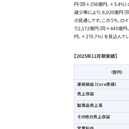
円（同＋256億円、＋5.4
減少等により、6,020億円（
の見通しです。このうち、ロ
り2,172億円（同＋445
円、＋270.7％）を見込んで
【2025年12月期実績】
（億円）
連結損益（
Core
実績）
売上収益
製商品売上高
その他の売上収益
営業利益