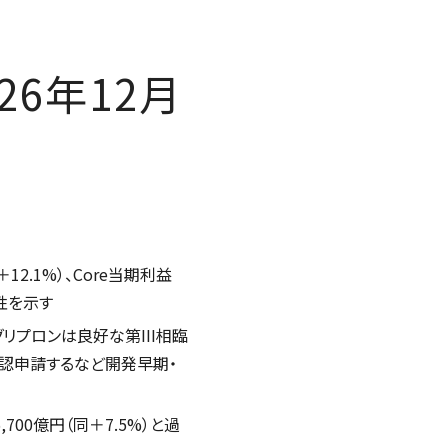
26年12月
＋
12.1%
）、
Core
当期利益
性を示す
グリプロンは良好な第
III
相臨
認申請するなど開発早期・
6,700
億円（同
＋
7.5
%
）と過