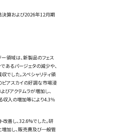
結決算および
2026
年
12
月期
ロジー領域は、新製品のフェス
分であるパージェタの減少や、
収でした。スペシャリティ領
品のピアスカイの好調な市場浸
およびアクテムラが増加し、
る収入の増加等により4.3％
善し、32.6%でした。研
）と増加し、販売費及び一般管