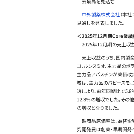
去最高を見込む
中外製薬株式会社
（本社
見通しを発表しました
。
＜2025年12月
期
Core
業績
2025
年
12
月期の売上収
売上収益のうち、国内製商品
ゴ、ルンスミオ、主力品のポ
主力品アバスチンが薬価改定
域は、主力品のバビースモ、
透により、前年同期比で5.
12.8％の増収でした。そ
の増収となりました。
製商品原価率は、為替影響お
究開発費は創薬・早期開発へ