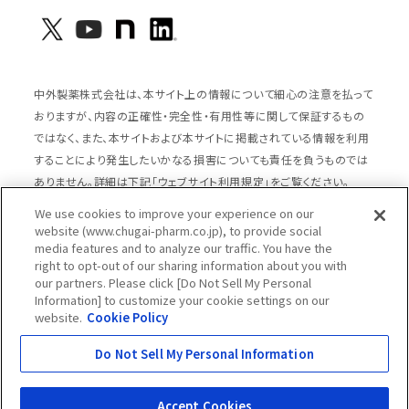
中外製薬株式会社は、本サイト上の情報について細心の注意を払って
おりますが、内容の正確性・完全性・有用性等に関して保証するもの
ではなく、また、本サイトおよび本サイトに掲載されている情報を利用
することにより発生したいかなる損害についても責任を負うものでは
ありません。詳細は下記「ウェブサイト利用規定」をご覧ください。
We use cookies to improve your experience on our
website (www.chugai-pharm.co.jp), to provide social
media features and to analyze our traffic. You have the
サイトマップ
ウェブサイト利用規定
right to opt-out of our sharing information about you with
個人情報の取扱いのご案内
ソーシャルメディアポリシー
our partners. Please click [Do Not Sell My Personal
Information] to customize your cookie settings on our
推奨閲覧環境
ウェブアクセシビリティ対応
website.
Cookie Policy
Cookieポリシー
中外製薬グループプライバシー宣言
Do Not Sell My Personal Information
Copyright © Chugai Pharmaceutical Co., Ltd.
All rights reserved.
Accept Cookies