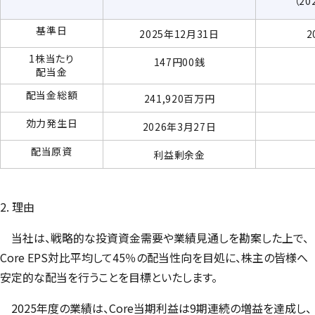
（2
基準日
2025年12月31日
2
1株当たり
147円00銭
配当金
配当金総額
241,920百万円
効力発生日
2026年3月27日
配当原資
利益剰余金
2. 理由
当社は、戦略的な投資資金需要や業績見通しを勘案した上で、
Core EPS
対比平均して45％の配当性向を目処に、株主の皆様へ
安定的な配当を行うことを目標といたします。
2025年度の業績は、
Core
当期利益は9期連続の増益を達成し、