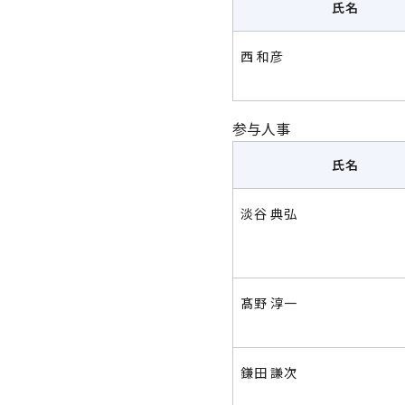
氏名
西 和彦
参与人事
氏名
淡谷 典弘
髙野 淳一
鎌田 謙次